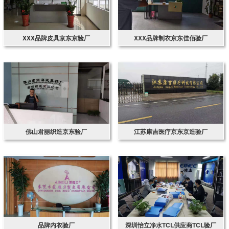
XXX品牌皮具京东京验厂
XXX品牌制衣京东佳佰验厂
佛山君丽织造京东验厂
江苏康吉医疗京东京造验厂
品牌内衣验厂
深圳怡立净水TCL供应商TCL验厂