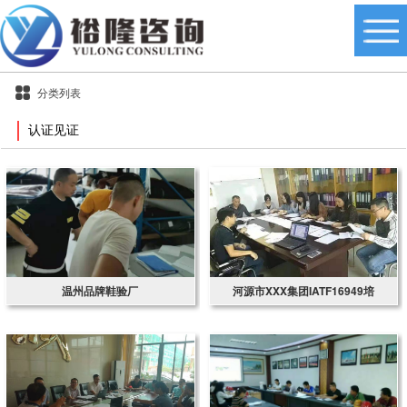
分类列表
认证见证
温州品牌鞋验厂
河源市XXX集团IATF16949培