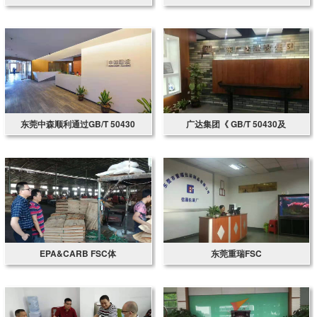
东莞中森顺利通过GB/T 50430
广达集团《 GB/T 50430及
EPA&CARB FSC体
东莞重瑞FSC