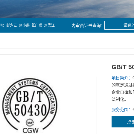
词：
彭少云
赵小燕
张广聪
刘孟江
GB/T 
项目简介：
的就是通过
企业自律和
法制化。
服务范围：
点