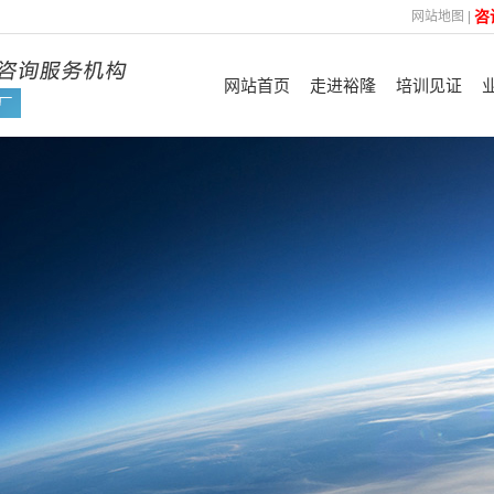
咨
网站地图
|
网站首页
走进裕隆
培训见证
裕隆简介
认证见证
管
企业优势
FSC
企业文化
ISO
咨询理念
平台验厂及其他
技
合作机构
资质荣誉
培训展示