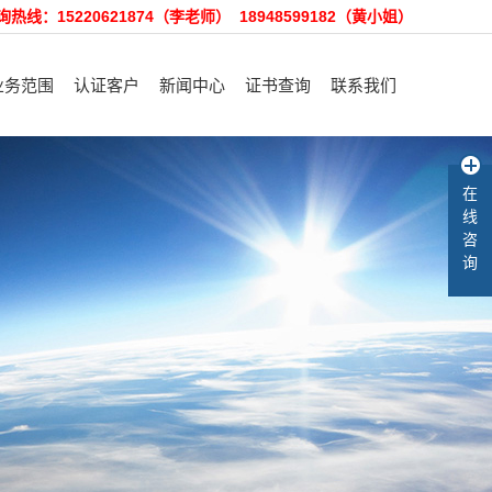
询热线：15220621874（李老师） 18948599182（黄小姐）
业务范围
认证客户
新闻中心
证书查询
联系我们
理体系认证咨询
认证客户
裕隆动态
招聘精英
在
产品认证咨询
售后服务
行业资讯
在线留言
线
客户验厂咨询
知识库
咨
询
术培训和咨询
其他咨询服务