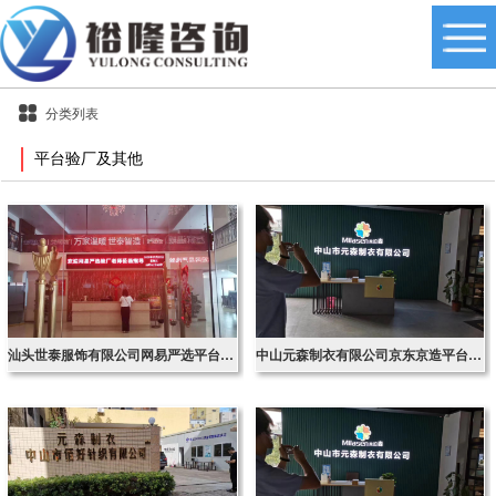
分类列表
平台验厂及其他
汕头世泰服饰有限公司网易严选平台验厂
中山元森制衣有限公司京东京造平台验厂