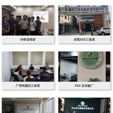
内审员培训
东莞XXX三体系
广州尚蔬坊三体系
XXX 京东验厂