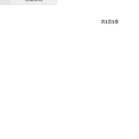
共
1
页
1
条