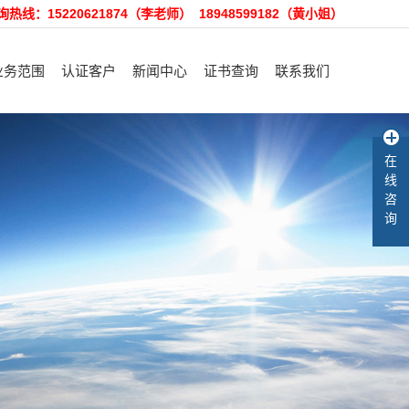
询热线：15220621874（李老师） 18948599182（黄小姐）
业务范围
认证客户
新闻中心
证书查询
联系我们
理体系认证咨询
认证客户
裕隆动态
招聘精英
在
产品认证咨询
售后服务
行业资讯
在线留言
线
客户验厂咨询
知识库
咨
询
术培训和咨询
其他咨询服务