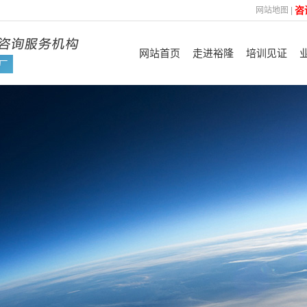
咨
网站地图
|
网站首页
走进裕隆
培训见证
裕隆简介
认证见证
管
企业优势
FSC
企业文化
ISO
咨询理念
平台验厂及其他
技
合作机构
资质荣誉
培训展示