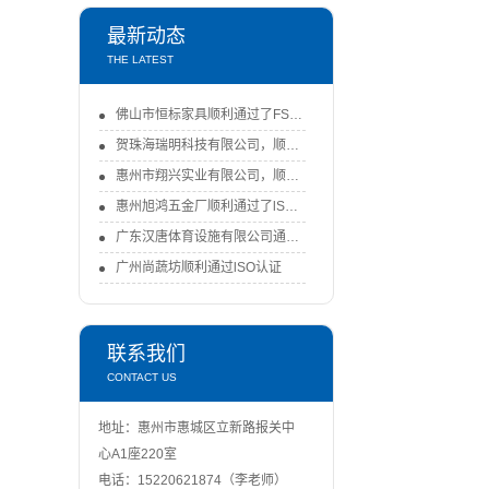
最新动态
THE LATEST
佛山市恒标家具顺利通过了FSC-COC认证审核
贺珠海瑞明科技有限公司，顺利通过了FSC-COC认证审核！-FSC认证
惠州市翔兴实业有限公司，顺利通过ISO9001：2015认证审核
惠州旭鸿五金厂顺利通过了lSO9001：2015体系认证审核
广东汉唐体育设施有限公司通过ISO认证
广州尚蔬坊顺利通过lSO认证
联系我们
CONTACT US
地址：惠州市惠城区立新路报关中
心A1座220室
电话：15220621874（李老师）