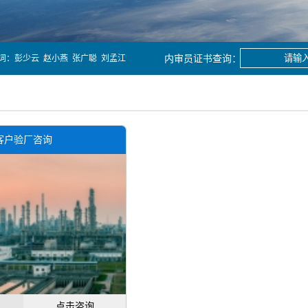
词：
彭少云
赵小燕
张广聪
刘孟江
客户验厂咨询
点击咨询