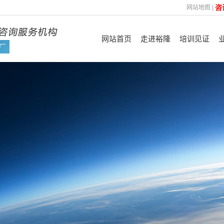
咨
网站地图
|
网站首页
走进裕隆
培训见证
裕隆简介
认证见证
管
企业优势
FSC
企业文化
ISO
咨询理念
平台验厂及其他
技
合作机构
资质荣誉
培训展示