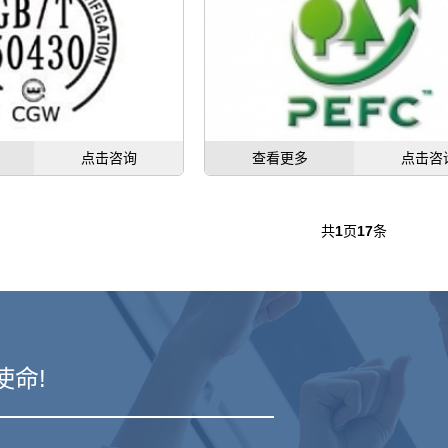
点击咨询
查看更多
点击咨
共
1
页
17
条
使命!