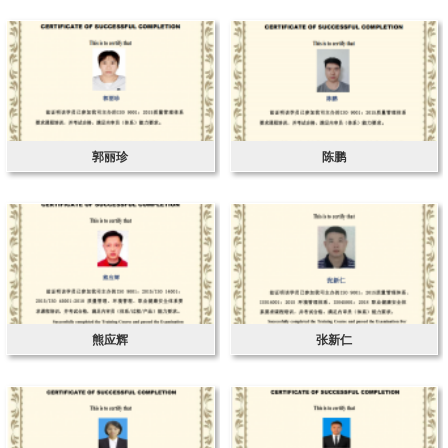
郭丽珍
陈鹏
熊应辉
张新仁