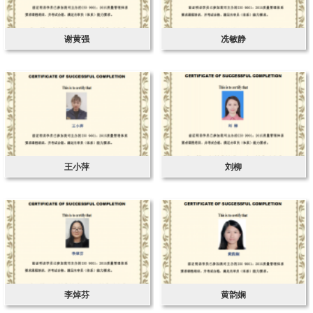
谢黄强
冼敏静
王小萍
刘柳
李焯芬
黄韵娴