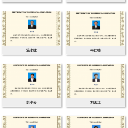
温永猛
韦仁德
彭少云
刘孟江