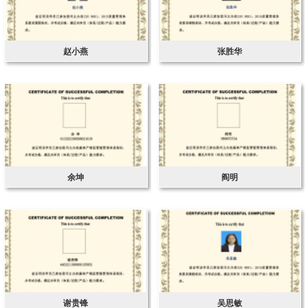
赵小燕
张胜华
余坤
阎明
谢贵锋
吴思敏