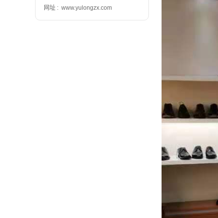
网址 : www.yulongzx.com