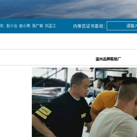
词：
彭少云
赵小燕
张广聪
刘孟江
温州品牌鞋验厂