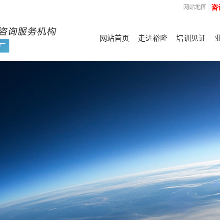
咨
网站地图
|
网站首页
走进裕隆
培训见证
裕隆简介
认证见证
管
企业优势
FSC
企业文化
ISO
咨询理念
平台验厂及其他
技
合作机构
资质荣誉
培训展示