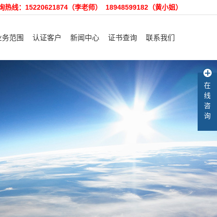
询热线：15220621874（李老师） 18948599182（黄小姐）
业务范围
认证客户
新闻中心
证书查询
联系我们
理体系认证咨询
认证客户
裕隆动态
招聘精英
在
产品认证咨询
售后服务
行业资讯
在线留言
线
客户验厂咨询
知识库
咨
询
术培训和咨询
其他咨询服务