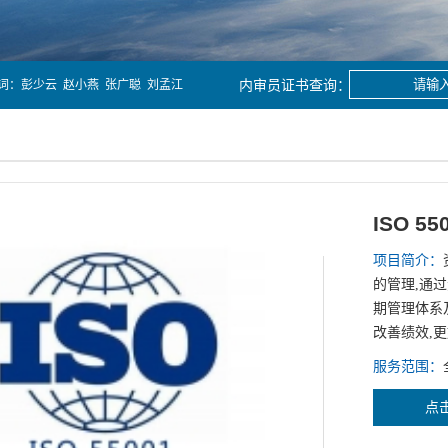
词：
彭少云
赵小燕
张广聪
刘孟江
ISO 5
项目简介：
的管理,通
期管理体系
改善绩效,
服务范围：
点