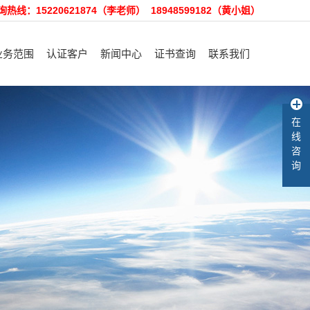
询热线：15220621874（李老师） 18948599182（黄小姐）
业务范围
认证客户
新闻中心
证书查询
联系我们
理体系认证咨询
认证客户
裕隆动态
招聘精英
在
产品认证咨询
售后服务
行业资讯
在线留言
线
客户验厂咨询
知识库
咨
询
术培训和咨询
其他咨询服务