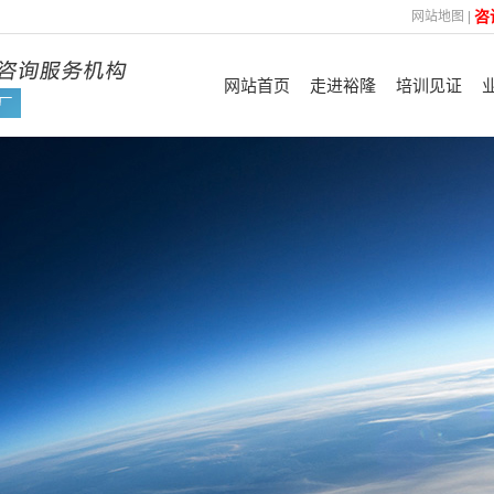
咨
网站地图
|
网站首页
走进裕隆
培训见证
裕隆简介
认证见证
管
企业优势
FSC
企业文化
ISO
咨询理念
平台验厂及其他
技
合作机构
资质荣誉
培训展示