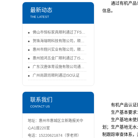
通过有机产品
最新动态
信息。
THE LATEST
佛山市恒标家具顺利通过了FSC-COC认证审核
贺珠海瑞明科技有限公司，顺利通过了FSC-COC认证审核！-FSC认证
惠州市翔兴实业有限公司，顺利通过ISO9001：2015认证审核
惠州旭鸿五金厂顺利通过了lSO9001：2015体系认证审核
广东汉唐体育设施有限公司通过ISO认证
广州尚蔬坊顺利通过lSO认证
联系我们
有机产品认证
CONTACT US
生产基本要求
生产基地未使
地址：惠州市惠城区立新路报关中
划；生产基地无水
心A1座220室
制跟踪审查体系，
电话：15220621874（李老师）