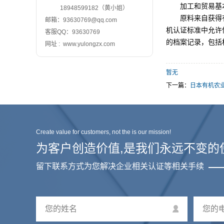
加工和贸易基
18948599182（黄小姐）
原料来自获得
邮箱：93630769@qq.com
机认证标准中允许
客服QQ：93630769
的档案记录，包括
网址 : www.yulongzx.com
暂无
下一篇：
日本有机农业
Create value for customers, not the is our mission!
为客户创造价值,是我们永远不变的
留下联系方式为您解决企业相关认证等相关手续
您的姓名
您的