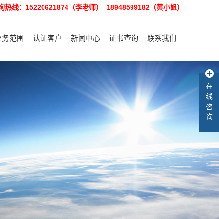
询热线：15220621874（李老师） 18948599182（黄小姐）
业务范围
认证客户
新闻中心
证书查询
联系我们
理体系认证咨询
认证客户
裕隆动态
招聘精英
在
产品认证咨询
售后服务
行业资讯
在线留言
线
客户验厂咨询
知识库
咨
询
术培训和咨询
其他咨询服务