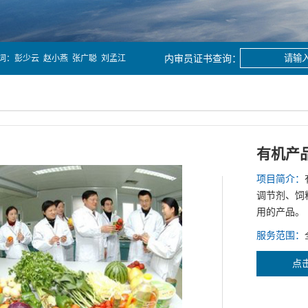
词：
彭少云
赵小燕
张广聪
刘孟江
有机产品
项目简介：
调节剂、饲
用的产品。
服务范围：
点