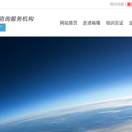
咨
网站地图
|
网站首页
走进裕隆
培训见证
裕隆简介
认证见证
管
企业优势
FSC
企业文化
ISO
咨询理念
平台验厂及其他
技
合作机构
资质荣誉
培训展示